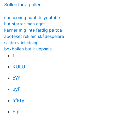
Sollentuna pallen
concerning hobbits youtube
hur startar man eget
kanner mig inte fardig pa toa
apoteket reklam skådespelare
säljbrev inledning
boxbollen butik uppsala
tj
KULU
cYf
uyF
afEty
EqL