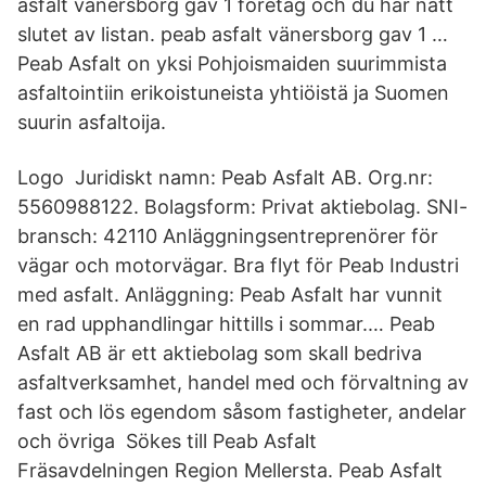
asfalt vänersborg gav 1 företag och du har nått
slutet av listan. peab asfalt vänersborg gav 1 …
Peab Asfalt on yksi Pohjoismaiden suurimmista
asfaltointiin erikoistuneista yhtiöistä ja Suomen
suurin asfaltoija.
Logo Juridiskt namn: Peab Asfalt AB. Org.nr:
5560988122. Bolagsform: Privat aktiebolag. SNI-
bransch: 42110 Anläggningsentreprenörer för
vägar och motorvägar. Bra flyt för Peab Industri
med asfalt. Anläggning: Peab Asfalt har vunnit
en rad upphandlingar hittills i sommar.… Peab
Asfalt AB är ett aktiebolag som skall bedriva
asfaltverksamhet, handel med och förvaltning av
fast och lös egendom såsom fastigheter, andelar
och övriga Sökes till Peab Asfalt
Fräsavdelningen Region Mellersta. Peab Asfalt