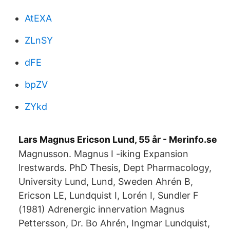
AtEXA
ZLnSY
dFE
bpZV
ZYkd
Lars Magnus Ericson Lund, 55 år - Merinfo.se
Magnusson. Magnus I -iking Expansion
lrestwards. PhD Thesis, Dept Pharmacology,
University Lund, Lund, Sweden Ahrén B,
Ericson LE, Lundquist I, Lorén I, Sundler F
(1981) Adrenergic innervation Magnus
Pettersson, Dr. Bo Ahrén, Ingmar Lundquist,