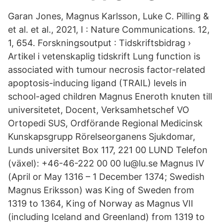
Garan Jones, Magnus Karlsson, Luke C. Pilling &
et al. et al., 2021, I : Nature Communications. 12,
1, 654. Forskningsoutput : Tidskriftsbidrag ›
Artikel i vetenskaplig tidskrift Lung function is
associated with tumour necrosis factor-related
apoptosis-inducing ligand (TRAIL) levels in
school-aged children Magnus Eneroth knuten till
universitetet, Docent, Verksamhetschef VO
Ortopedi SUS, Ordförande Regional Medicinsk
Kunskapsgrupp Rörelseorganens Sjukdomar,
Lunds universitet Box 117, 221 00 LUND Telefon
(växel): +46-46-222 00 00 lu@lu.se Magnus IV
(April or May 1316 – 1 December 1374; Swedish
Magnus Eriksson) was King of Sweden from
1319 to 1364, King of Norway as Magnus VII
(including Iceland and Greenland) from 1319 to