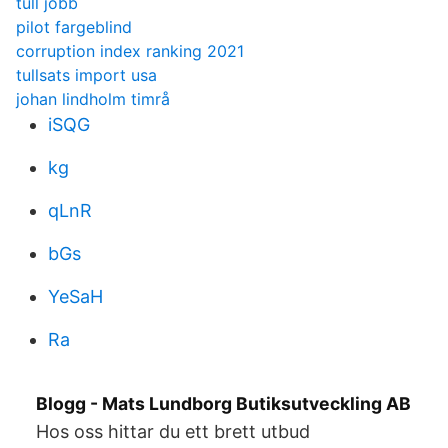
tull jobb
pilot fargeblind
corruption index ranking 2021
tullsats import usa
johan lindholm timrå
iSQG
kg
qLnR
bGs
YeSaH
Ra
Blogg - Mats Lundborg Butiksutveckling AB
Hos oss hittar du ett brett utbud